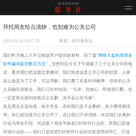
拜托用友给点清静，也别难为公关公司
2012-05-24 19:17:35
来源：软件服务社
我们昨天晚上只不过根据用户提供的资料，转了篇“
网络大盗利用用友
软件漏洞盗窃数百万元
”，没想到仅今天下午就接了三个公关公司的电
话，要求我们把这篇文章撤掉。我们知道这是公关公司的职责，人家
这么做是为了工作，可以理解。我们费了好多时间解释，但有的公关
人员确实很敬业，我们只好对他说：“兄弟，你放心，即使我们删，也
一定是再次接到你电话之后删，决不会让你为难”。
其实用友应该知道，除非失实，否则我们是不会删的，多少费用都没
用。你们就别难为公关公司了，还让我们不得清静。何况我们从事的
行业与用友不同，何必呢？用友号称是
ERP
软件行业的，而我们是做
环保行业的——我们只是想把
ERP
软件行业的垃圾清理掉而己。行业