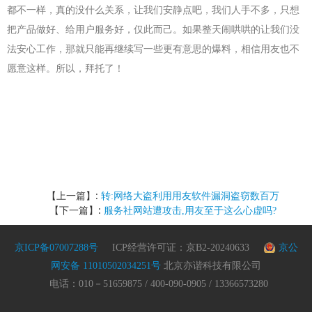
都不一样，真的没什么关系，让我们安静点吧，我们人手不多，只想
把产品做好、给用户服务好，仅此而己。如果整天闹哄哄的让我们没
法安心工作，那就只能再继续写一些更有意思的爆料，相信用友也不
愿意这样。所以，拜托了！
【上一篇】:
转:网络大盗利用用友软件漏洞盗窃数百万
【下一篇】:
服务社网站遭攻击,用友至于这么心虚吗?
京ICP备07007288号
ICP经营许可证：京B2-20240633
京公
网安备 11010502034251号
北京亦谐科技有限公司
电话：010－51659875 / 400-090-0905 / 13366573280