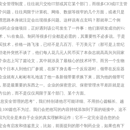
安全管理制度，往往就只交给
IT
部或其它某个部门，而很多
CIO
或
IT
主管
个问题，往往局限于计算机、网络、数据等很窄的几个方面，或者只是
理思路本身就注定会出现很多问题。这样说有点玄吗？那就举二个例
制药企业做项目，正好遇到该公司发生了一件事：他们新研发成功的
Vc
术，
Vc
在食品、制药等很多行业都是必需的，其重要性不必多说。于是
买技术，价格一路飞涨，已经不是几百万、千万美元了（那可是上世纪
些老外突然不谈了，他们每人花几元人民币买了本杂志就高高兴兴回家
个杂志上写了篇论文，其中就涉及了最核心的技术环节。而另一个生物
有个日本人到他们厂参观，在探下身去看一个反应器时，领带在反应器
企业就有人彬彬有礼地送了他一条新领带要求换下来，因为他的领带可
，那是最重要的东西之一。企业的保密意识、保密管理水平差距就是这
方位的，而不是仅仅局限于某个部门、某个方面。
信息安全管理的思考”，我们特别请他尽可能详细、不用担心篇幅长、越
上
100
篇也不为过。我们会把他写的内容持续添加到下面的链接中。这不
，因为完全是来自于企业的真实理解和运作；它不一定完全适合您的企
定会有启发和借鉴意义，比如，前面提到的那个制药企业，如果也有下