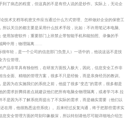
乎到了病态的程度，但这真的不是有些人说的是炒作。实际上，无论企
讨论技术文档等机密文件应当通过什么方式管理、怎样做好企业的保密工
，所以关注的都主要是采用什么技术手段，比如：不许用笔记本电脑、
；使用加密软件；重要部门上班禁止带智能手机和能拍照、录像的手
域网中用；物理隔离……
实际很年轻，是一个公司的信息部门负责人）一语中的，他说这远不是技
全方位管理。
的产品非常具有独创性，在研发方面投入极大，因此，信息安全工作非
相当全面、精细的管理方案，很多不只是经验，而是亲身经历的教训。
，是因为在实施我们的系统之前，他提了很多“变态”的需求，很多都是
他的需求折腾得差点就建议他们把所有电脑全物理隔离，或者学习本
.
拉
并不是因为不了解系统而提出了不实际的需求，而是确实需要（他们以
时还在用，他很熟悉这些系统）。后来经过反复沟通，终于把那些需求实
信息安全管理方面的苛刻印象极深，所以特别请他尽可能详细地介绍怎