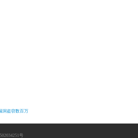
漏洞盗窃数百万
02034251号