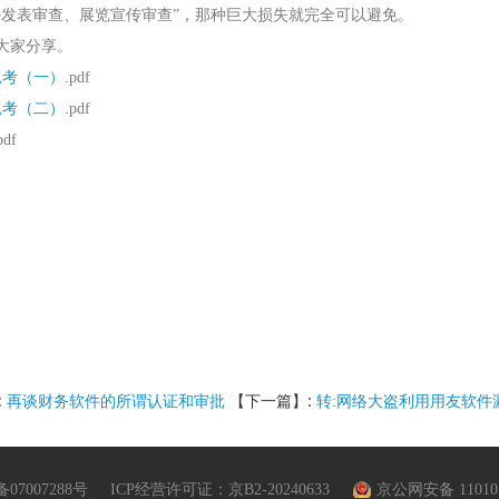
外发表审查、展览宣传审查”，那种巨大损失就完全可以避免。
大家分享。
思考（一）
.pdf
思考（二
）
.pdf
pdf
:
【下一篇】:
再谈财务软件的所谓认证和审批
转:网络大盗利用用友软件
备07007288号
ICP经营许可证：京B2-20240633
京公网安备 110105