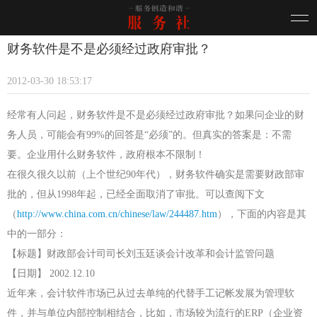
财务软件是不是必须经过政府审批？
2012-03-30 18:53:17
经常有人问起，财务软件是不是必须经过政府审批？如果问企业的财
务人员，可能会有
99%
的回答是“必须”的。但真实的答案是：不需
要。企业用什么财务软件，政府根本不限制！
在很久很久以前（上个世纪
90
年代），财务软件确实是需要财政部审
批的，但从
1998
年起，已经全面取消了审批。可以查阅下文
（
http://www.china.com.cn/chinese/law/244487.htm
），下面的内容是其
中的一部分
：
【标题】财政部会计司司长刘玉廷谈会计改革和会计监管问题
【日期】
2002.12.10
近年来，会计软件市场已从过去单纯的代替手工记帐发展为管理软
件，并与单位内部控制相结合，比如，市场较为流行的
ERP
（企业资