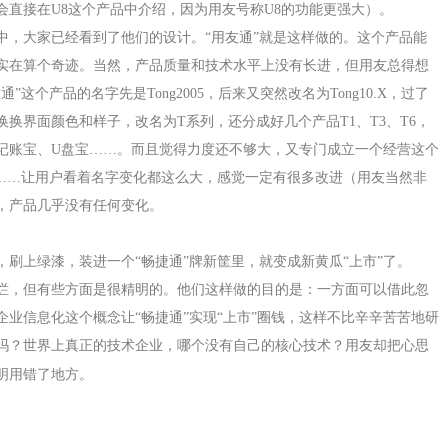
会直接在
U8
这个产品中介绍，因为用友号称
U8
的功能更强大）。
中，大家已经看到了他们的设计。
“用友通”就是这样做的。这个产品能
实在算个奇迹。当然，产品质量和技术水平上没有长进，但用友总得想
通”这个产品的名字先是
Tong2005
，后来又突然改名为
Tong10.X
，过了
换换界面颜色和样子，改名为
T
系列，还分成好几个产品
T1
、
T3
、
T6
，
记账宝、
U
盘宝
……。而且觉得力度还不够大，又专门成立一个经营这个
通……让用户看着名字变化都这么大，感觉一定有很多改进（用友当然非
，产品几乎没有任何变化。
，刷上绿漆，装进一个
“畅捷通”牌新筐里，就变成新黄瓜“上市”了。
烂，但有些方面是很精明的。他们这样做的目的是：一方面可以借此忽
企业信息化这个概念让
“畅捷通”实现“上市”圈钱，这样不比辛辛苦苦地研
吗？世界上真正的技术企业，哪个没有自己的核心技术？用友却把心思
明用错了地方。